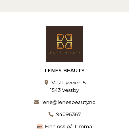
LENES BEAUTY
Vestbyveien 5
1543 Vestby
lene@lenesbeauty.no
94096367
Finn oss på Timma