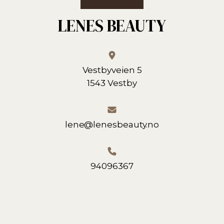
LENES BEAUTY
Vestbyveien 5
1543 Vestby
lene@lenesbeauty.no
94096367